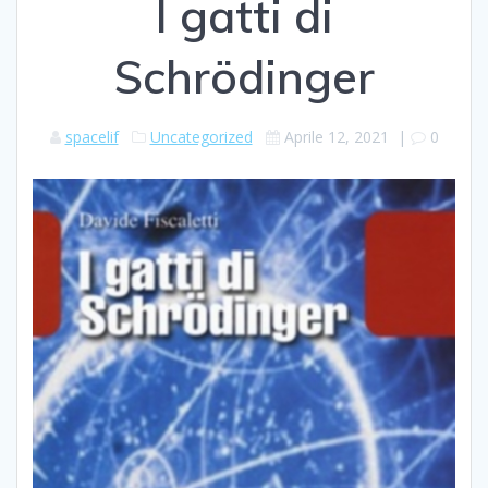
I gatti di
Schrödinger
spacelif
Uncategorized
Aprile 12, 2021
|
0