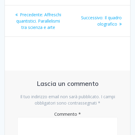
Navigazione
Articolo
Precedente:
Affreschi
Articolo
Successivo:
Il quadro
articoli
precedente:
quantistici. Parallelismi
successivo:
olografico
tra scienza e arte
Lascia un commento
Il tuo indirizzo email non sarà pubblicato.
I campi
obbligatori sono contrassegnati
*
Commento
*