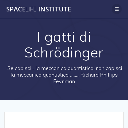
Salta
SPACE
LIFE
INSTITUTE
al
contenuto
I gatti di
Schrödinger
“Se capisci... la meccanica quantistica, non capisci
la meccanica quantistica”............Richard Phillips
Feynman