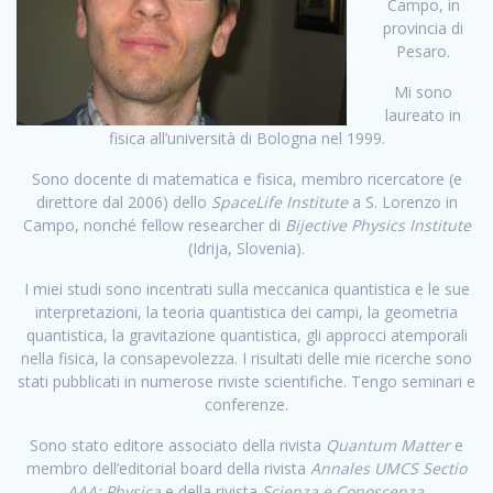
Campo, in
provincia di
Pesaro.
Mi sono
laureato in
fisica all’università di Bologna nel 1999.
Sono docente di matematica e fisica, membro ricercatore (e
direttore dal 2006) dello
SpaceLife Institute
a S. Lorenzo in
Campo, nonché fellow researcher di
Bijective Physics Institute
(Idrija, Slovenia).
I miei studi sono incentrati sulla meccanica quantistica e le sue
interpretazioni, la teoria quantistica dei campi, la geometria
quantistica, la gravitazione quantistica, gli approcci atemporali
nella fisica, la consapevolezza. I risultati delle mie ricerche sono
stati pubblicati in numerose riviste scientifiche. Tengo seminari e
conferenze.
Sono stato editore associato della rivista
Quantum Matter
e
membro dell’editorial board della rivista
Annales UMCS Sectio
AAA: Physica
e della rivista
Scienza e Conoscenza
.