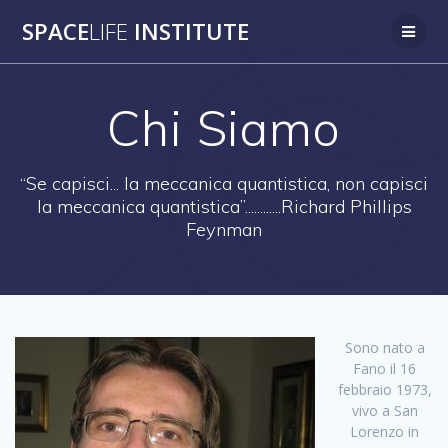
Salta
SPACE
LIFE
INSTITUTE
al
contenuto
Chi Siamo
“Se capisci... la meccanica quantistica, non capisci
la meccanica quantistica”............Richard Phillips
Feynman
Sono nato a
Fano il 16
febbraio 1973,
vivo a San
Lorenzo in